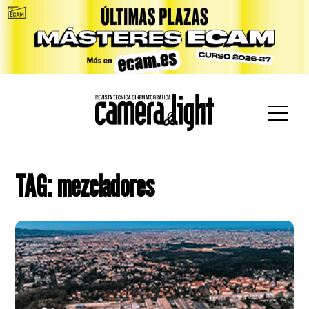
car:
TAG: mezcladores