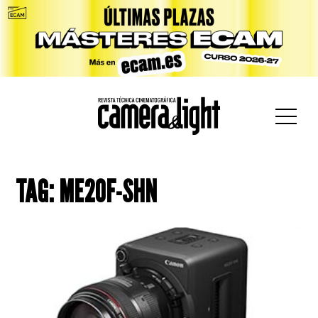
car:
TAG: ME20F-SHN