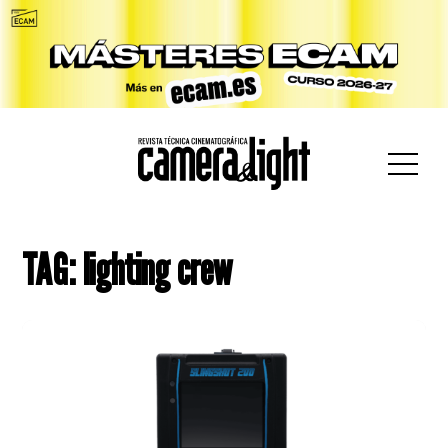
car:
TAG: lighting crew