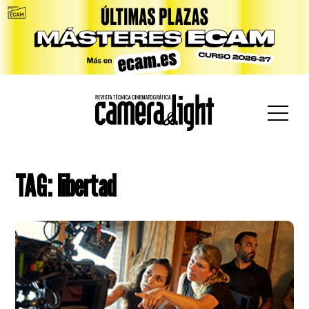
car:
TAG: libertad