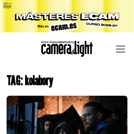
car:
TAG: kolabory