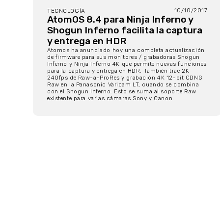
10/10/2017
TECNOLOGÍA
AtomOS 8.4 para Ninja Inferno y
Shogun Inferno facilita la captura
y entrega en HDR
Atomos ha anunciado hoy una completa actualización
de firmware para sus monitores / grabadoras Shogun
Inferno y Ninja Inferno 4K que permite nuevas funciones
para la captura y entrega en HDR. También trae 2K
240fps de Raw-a-ProRes y grabación 4K 12-bit CDNG
Raw en la Panasonic Varicam LT, cuando se combina
con el Shogun Inferno. Esto se suma al soporte Raw
existente para varias cámaras Sony y Canon.