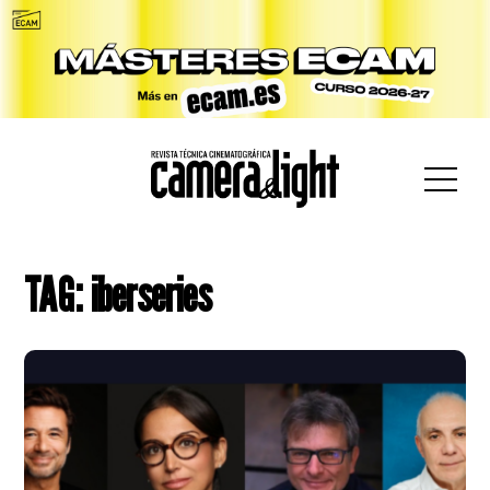
car:
TAG: iberseries