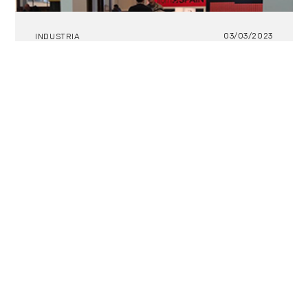
03/03/2023
INDUSTRIA
Las series “Vestidas de azul”, “Rapa
T2”, “Pollos sin cabeza” y “Esto no es
Suecia” se presentaron en el
European Film Market de Berlinale
Berlinale Series Market, iniciativa de European Film
Market, Berlinale Coproduction Market y Berlinale
Talents, organizada paralelamente al Festival
Internacional de Cine de Berlín, reunió del 20 al 22
de febrero en la capital alemana a profesionales de
la industria de contenidos seriales a nivel global.
Audiovisual from Spain, marca paraguas de ICEX e
Iberseries & Platino Industria participaron por
primera vez con un programa conjunto de avance
de contenidos exclusivos seriados en español para
su promoción internacional.