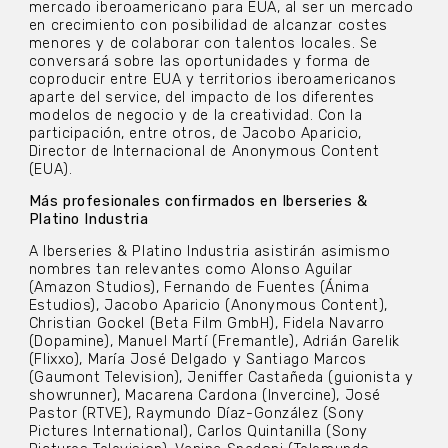
mercado iberoamericano para EUA, al ser un mercado
en crecimiento con posibilidad de alcanzar costes
menores y de colaborar con talentos locales. Se
conversará sobre las oportunidades y forma de
coproducir entre EUA y territorios iberoamericanos
aparte del service, del impacto de los diferentes
modelos de negocio y de la creatividad. Con la
participación, entre otros, de Jacobo Aparicio,
Director de Internacional de Anonymous Content
(EUA).
Más profesionales confirmados en Iberseries &
Platino Industria
A Iberseries & Platino Industria asistirán asimismo
nombres tan relevantes como Alonso Aguilar
(Amazon Studios), Fernando de Fuentes (Ánima
Estudios), Jacobo Aparicio (Anonymous Content),
Christian Gockel (Beta Film GmbH), Fidela Navarro
(Dopamine), Manuel Martí (Fremantle), Adrián Garelik
(Flixxo), María José Delgado y Santiago Marcos
(Gaumont Television), Jeniffer Castañeda (guionista y
showrunner), Macarena Cardona (Invercine), José
Pastor (RTVE), Raymundo Díaz-González (Sony
Pictures International), Carlos Quintanilla (Sony