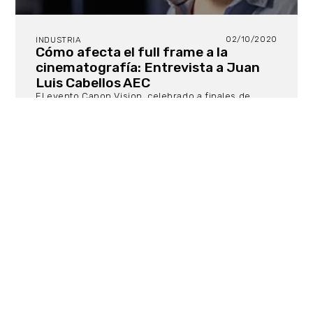
02/10/2020
INDUSTRIA
Cómo afecta el full frame a la
cinematografía: Entrevista a Juan
Luis Cabellos AEC
El evento Canon Vision, celebrado a finales de
septiembre, se concibió como una alternativa online
del fabricante al IBC show, recreando el ambiente
ferial que cada año acoge en Amsterdam las
novedades del sector. Canon anunció su nueva
cámara de cine C70 y ofreció algunas charlas
relacionadas con cine y video. el director de
fotografía Juan Luis Cabellos fue el encargado de
hablar sobre cinematografía full frame.
15/09/2020
TECNOLOGÍA
El nuevo Bolt 4K LT de Teradek: la
rampa de acceso asequible a los
flujos de trabajo de monitoreo 4K