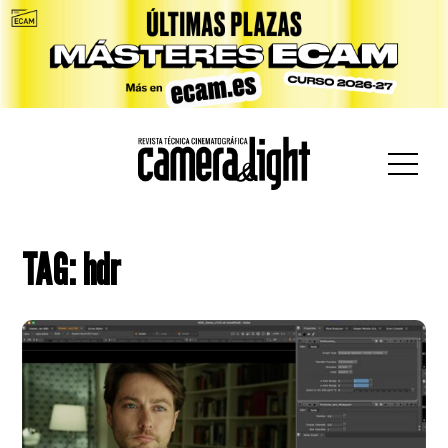
car:
TAG: hdr