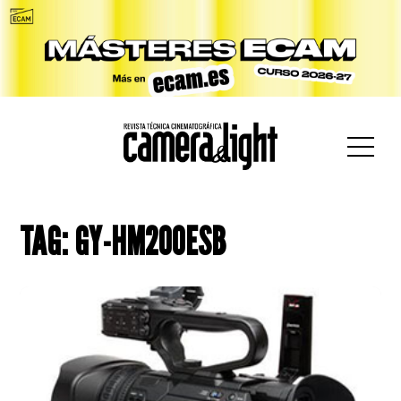
car:
TAG: GY-HM200ESB