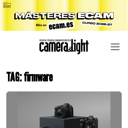
car:
TAG: firmware