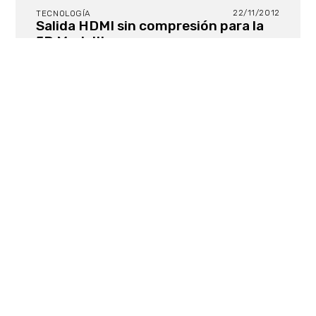
22/11/2012
TECNOLOGÍA
Salida HDMI sin compresión para la
5D Mark III
Efectivamente, como muchos de vosotros habéis
notado, en esta noticia había una pequeña pero a
la vez tremenda errata: el firmware es el 5D Mark III
y no el Mark II como indicaba en un principio.
Gracias a vuestro interés en el tema nos hemos
dado cuenta y lo hemos modificado. Pedimos
disculpas y agradecemos a todos los lectores que
se han involucrado en el tema.