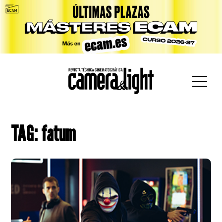
car:
TAG: fatum