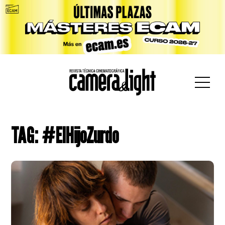
car:
TAG: #ElHijoZurdo