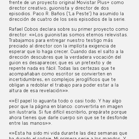
frente de un proyecto original Movistar Plus+ como
director creativo, guionista y director de dos
episodios. Paco R. Baños (‘La Peste’) ha asumido la
dirección de cuatro de los seis episodios de la serie.
Rafael Cobos declara sobre su primer proyecto como
director: «»Los guionistas somos eternos relevistas.
Trabajamos para entregar nuestro testigo más
preciado al director con la implícita exigencia de
esperar que lo haga crecer. Cuando das el salto a la
dirección descubres que la verdadera vocación del
guion es desaparecer, que es un pretexto y de
repente nada es fácil. Todas las certezas que te
acompañaban como escritor se convierten en
incertidumbres, en complejos jeroglíficos que te
obligan a redoblar el trabajo para poder estar a la
altura de esa revelación»».
«»El papel lo aguanta todo o casi todo. Y hay algo
peor que la página en blanco: convertirla en imagen
sin ilustrarla. Si fue difícil escribirlo, prepárate porque
ahora tienes que darle cuerpo sin que se te desfonde
entre las manos»».
«»Esta ha sido mi vida durante las diez semanas que
ha durado el rodaje. Mi primera serie a los mandos. Y