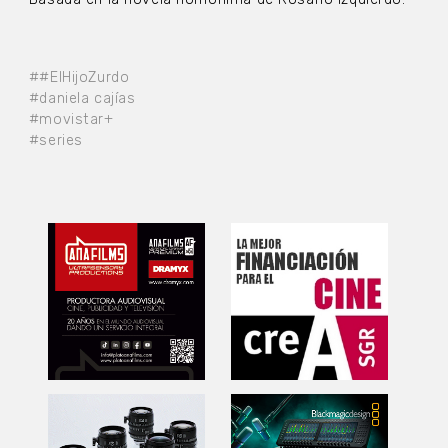
##ElHijoZurdo
#daniela cajías
#movistar+
#series