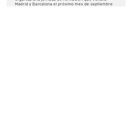
Madrid y Barcelona el próximo mes de septiembre
en la que sus representadas Astera y W-DMX irán
de la mano para navegar en sus posibilidades
técnicas.
02/07/2019
TECNOLOGÍA
Adquisición de EES, S.L.
(Entertainment Equipment Supplies,
S.L) por EARPRO, S.A.