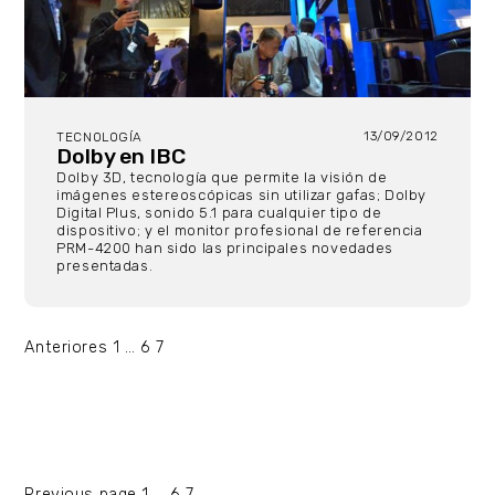
13/09/2012
TECNOLOGÍA
Dolby en IBC
Dolby 3D, tecnología que permite la visión de
imágenes estereoscópicas sin utilizar gafas; Dolby
Digital Plus, sonido 5.1 para cualquier tipo de
dispositivo; y el monitor profesional de referencia
PRM-4200 han sido las principales novedades
presentadas.
Paginación
Anteriores
1
…
6
7
de
entradas
Page
Page
Page
Previous page
1
…
6
7