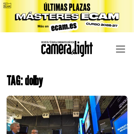
car:
TAG: dolby