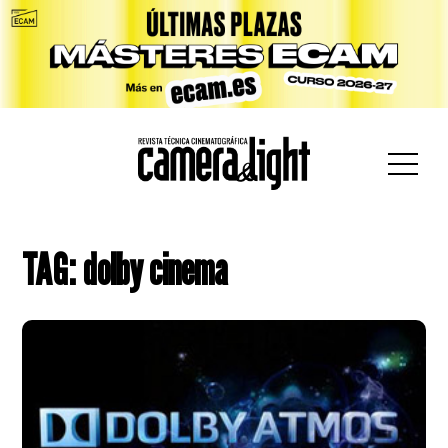
car:
TAG: dolby cinema