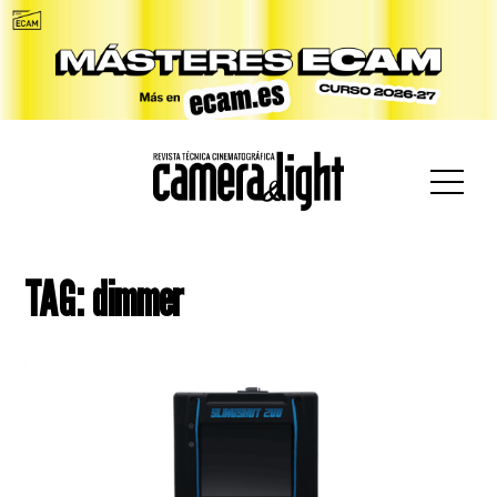
car:
TAG: dimmer