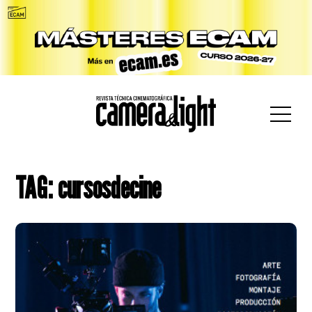
car:
TAG: cursosdecine