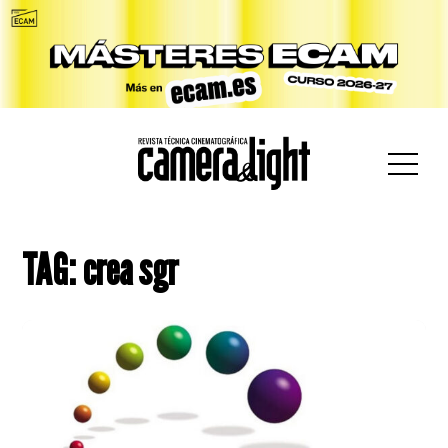
car:
TAG: crea sgr