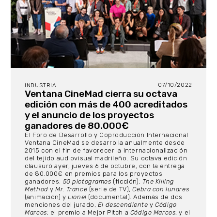
07/10/2022
INDUSTRIA
Ventana CineMad cierra su octava
edición con más de 400 acreditados
y el anuncio de los proyectos
ganadores de 80.000€
El Foro de Desarrollo y Coproducción Internacional
Ventana CineMad se desarrolla anualmente desde
2015 con el fin de favorecer la internacionalización
del tejido audiovisual madrileño. Su octava edición
clausuró ayer, jueves 6 de octubre, con la entrega
de 80.000€ en premios para los proyectos
ganadores:
50 pictogramos
(ficción);
The Killing
Method
y
Mr. Trance
(serie de TV),
Cebra con lunares
(animación) y
Lionel
(documental). Además de dos
menciones del jurado,
El
descendiente
y
Código
Marcos
; el premio a Mejor Pitch a
Código Marcos
, y el