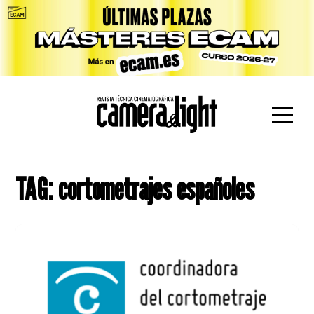
car:
TAG: cortometrajes españoles