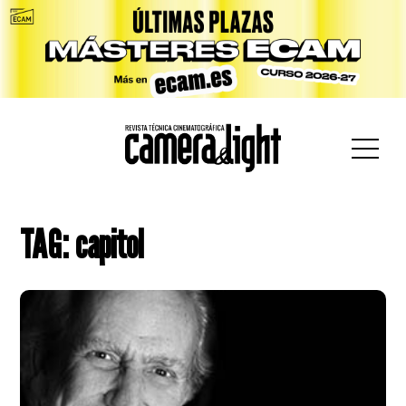
car:
TAG: capitol