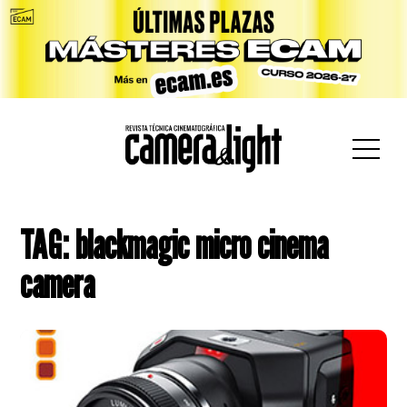
car:
TAG: blackmagic micro cinema
camera