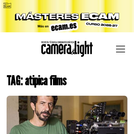
car:
TAG: atipica films