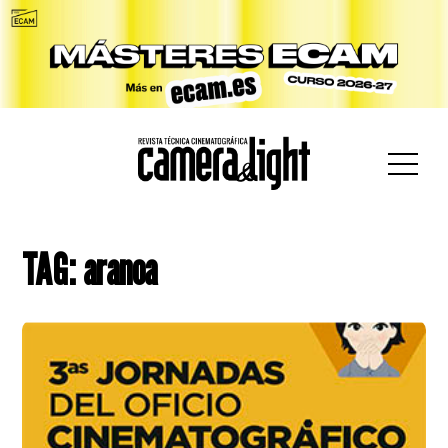
car:
TAG: aranoa