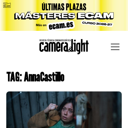
car:
TAG: AnnaCastillo