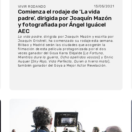
13/05/2021
VIVIR RODANDO
Comienza el rodaje de ‘La vida
padre’, dirigida por Joaquín Mazón
y fotografiada por Ángel Iguácel
AEC
La vida padre
, dirigida por Joaquín Mazón y escrita por
Joaquín Oristrell, ha comenzado su rodaje esta semana.
Bilbao y Madrid serán las ciudades que acogerán la
filmación de esta película protagonizada por el dos
veces ganador del Goya Karra Elejalde (
La Fortuna,
Mientras dure la guerra, Ocho apellidos vascos
) y Enric
Auquer (
Sky Rojo, Vida Perfecta, Quien a hierro mata
),
también ganador del Goya a Mejor Actor Revelación.