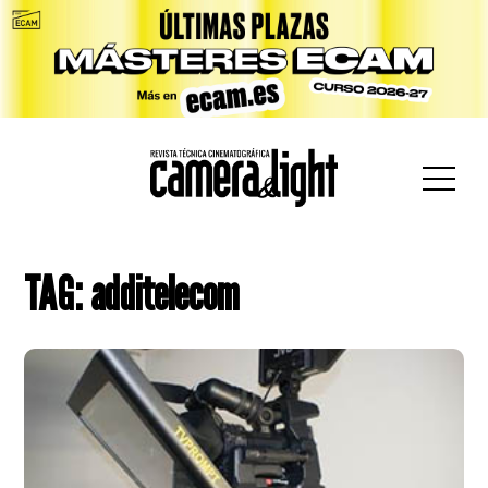
car:
TAG: additelecom