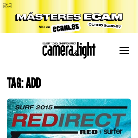
car:
TAG: ADD