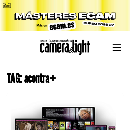
car:
TAG: acontra+