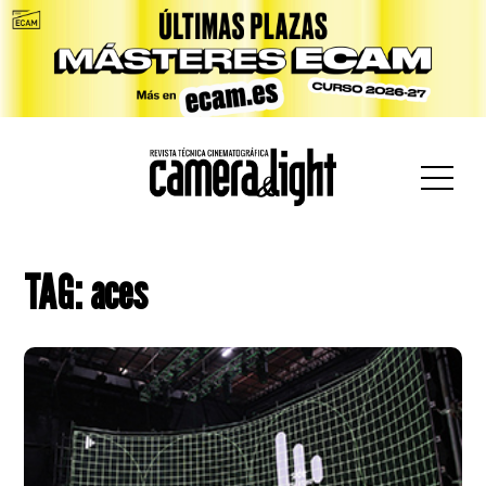
car:
TAG: aces