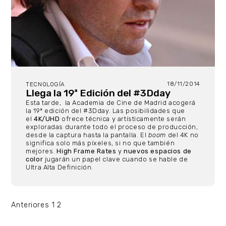
18/11/2014
TECNOLOGÍA
Llega la 19ª Edición del #3Dday
Esta tarde, la Academia de Cine de Madrid acogerá
la 19ª edición del #3Dday. Las posibilidades que
el
4K/UHD
ofrece técnica y artísticamente serán
exploradas durante todo el proceso de producción,
desde la captura hasta la pantalla. El
boom
del 4K no
significa solo más píxeles, si no que también
mejores.
High Frame Rates
y
nuevos espacios de
color
jugarán un papel clave cuando se hable de
Ultra Alta Definición.
Paginación
Anteriores
1
2
de