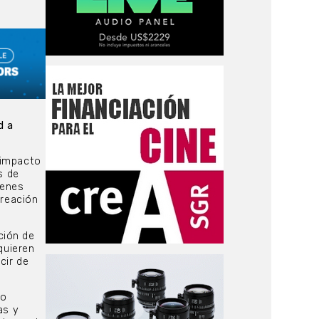
d a
 impacto
s de
genes
creación
ción de
quieren
cir de
go
as y