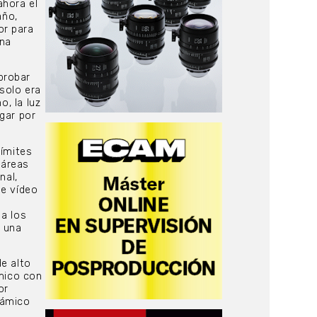
ahora el
año,
or para
una
probar
solo era
o, la luz
gar por
límites
 áreas
nal,
de vídeo
 a los
 una
de alto
ámico con
or
námico