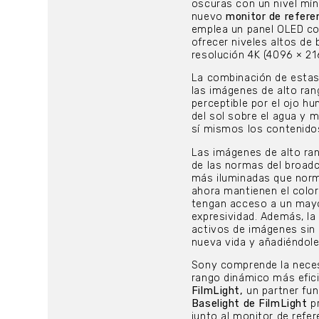
oscuras con un nivel mí
nuevo
monitor de refer
emplea un panel OLED co
ofrecer niveles altos de
resolución 4K (4096 × 21
La combinación de estas
las imágenes de alto ran
perceptible por el ojo hu
del sol sobre el agua y 
sí mismos los contenido
Las imágenes de alto ran
de las normas del broad
más iluminadas que norm
ahora mantienen el color
tengan acceso a un mayo
expresividad. Además, la
activos de imágenes sin
nueva vida y añadiéndole
Sony comprende la necesi
rango dinámico más efici
FilmLight,
un partner fun
Baselight de FilmLight
pr
junto al monitor de refe