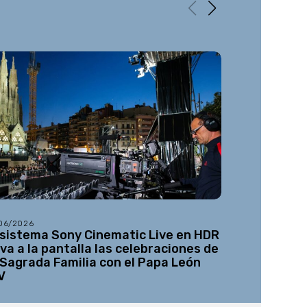
/06/2026
31/07/2026
 sistema Sony Cinematic Live en HDR
DJI presen
eva a la pantalla las celebraciones de
cámara de 
 Sagrada Familia con el Papa León
V