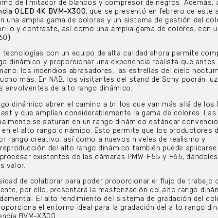
nimo de limitador de blancos y compresor de negros. Además, 
encia OLED 4K BVM-X300
, que se presentó en febrero de este 
n una amplia gama de colores y un sistema de gestión del col
 brillo y contraste, así como una amplia gama de colores, con 
60).
 tecnologías con un equipo de alta calidad ahora permite com
go dinámico y proporcionar una experiencia realista que antes 
mano: los incendios abrasadores, las estrellas del cielo nocturn
mucho más. En NAB, los visitantes del stand de Sony podrán juz
s envolventes de alto rango dinámico.
go dinámico abren el camino a brillos que van más allá de los 
cast y que amplían considerablemente la gama de colores. Las
almente se saturan en un rango dinámico estándar convencio
 en el alto rango dinámico. Esto permite que los productores 
r rango creativo, así como a nuevos niveles de realismo y
 reproducción del alto rango dinámico también puede aplicarse
 procesar existentes de las cámaras PMW-F55 y F65, dándoles
s valor.
dad de colaborar para poder proporcionar el flujo de trabajo 
ente; por ello, presentará la masterización del alto rango din
damental. El alto rendimiento del sistema de gradación del col
oporciona el entorno ideal para la gradación del alto rango di
rencia BVM-X300.