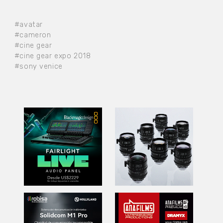
#avatar
#cameron
#cine gear
#cine gear expo 2018
#sony venice