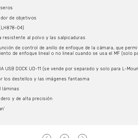
aseros
dor de objetivos
o (LH878-04)
 resistente al polvo y las salpicaduras
unción de control de anillo de enfoque de la cámara, que permi
ento de enfoque lineal o no lineal cuando se usa el MF (solo p
MA USB DOCK UD-11 (se vende por separado y solo para L-Moun
ar los destellos y las imágenes fantasma
1 láminas
dero y de alta precisión
an’