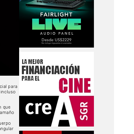
cial para
 incluso
en que
tamaño
cuerpo
angular