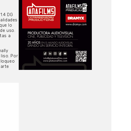
1.4 DG
nalidades
que lo
 de uso.
rtas a
ally
liso. Por
bloqueo
parte