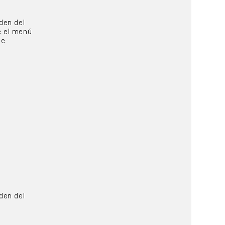
den del
 el menú
de
den del