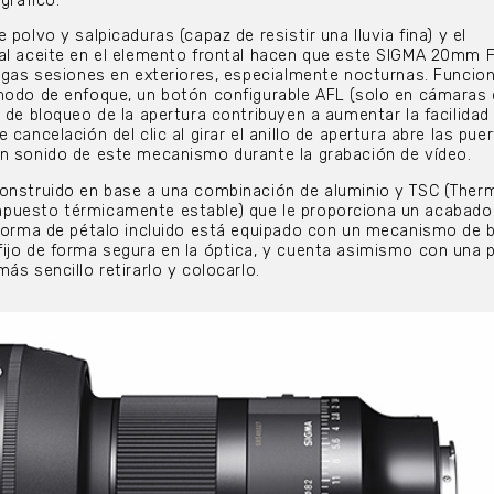
gráfico.
 polvo y salpicaduras (capaz de resistir una lluvia fina) y el
al aceite en el elemento frontal hacen que este SIGMA 20mm F
argas sesiones en exteriores, especialmente nocturnas. Funcio
modo de enfoque, un botón configurable AFL (solo en cámaras 
 de bloqueo de la apertura contribuyen a aumentar la facilidad
 cancelación del clic al girar el anillo de apertura abre las pue
in sonido de este mecanismo durante la grabación de vídeo.
construido en base a una combinación de aluminio y TSC (Therm
puesto térmicamente estable) que le proporciona un acabado 
 forma de pétalo incluido está equipado con un mecanismo de 
ijo de forma segura en la óptica, y cuenta asimismo con una 
ás sencillo retirarlo y colocarlo.