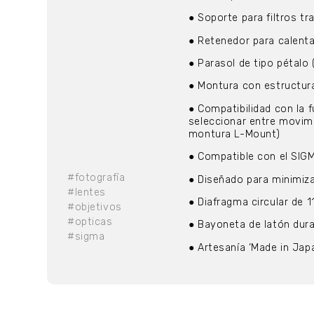
● Soporte para filtros tr
● Retenedor para calenta
● Parasol de tipo pétal
● Montura con estructura
● Compatibilidad con la f
seleccionar entre movimi
montura L-Mount)
● Compatible con el SIG
#fotografía
● Diseñado para minimiz
#lentes
● Diafragma circular de 1
#objetivos
#opticas
● Bayoneta de latón dura
#sigma
● Artesanía ‘Made in Jap