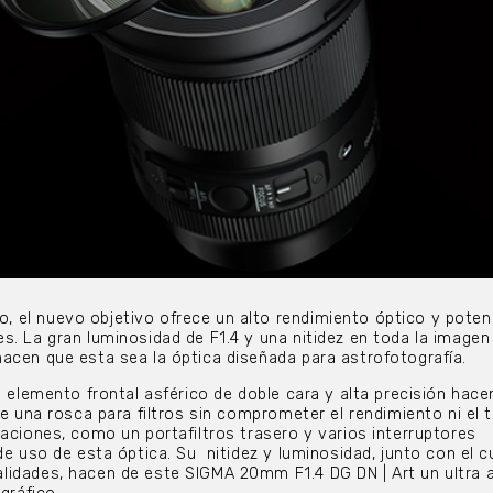
 el nuevo objetivo ofrece un alto rendimiento óptico y poten
s. La gran luminosidad de F1.4 y una nitidez en toda la imagen
acen que esta sea la óptica diseñada para astrofotografía.
an elemento frontal asférico de doble cara y alta precisión hac
 de una rosca para filtros sin comprometer el rendimiento ni el 
taciones, como un portafiltros trasero y varios interruptores
de uso de esta óptica. Su nitidez y luminosidad, junto con el 
lidades, hacen de este SIGMA 20mm F1.4 DG DN | Art un ultra 