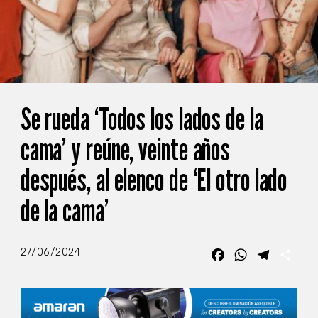
Se rueda ‘Todos los lados de la
cama’ y reúne, veinte años
después, al elenco de ‘El otro lado
de la cama’
27/06/2024
Facebook
WhatsApp
Telegra
Com