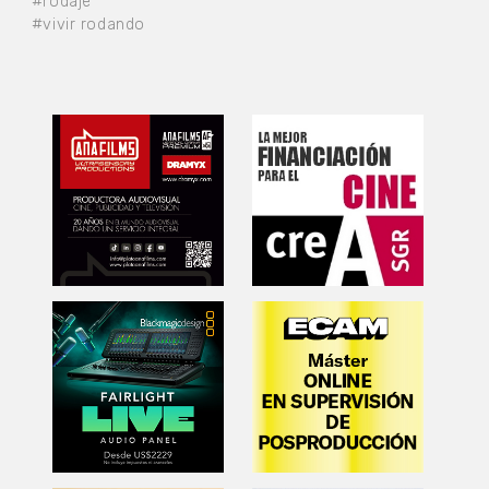
#rodaje
#vivir rodando