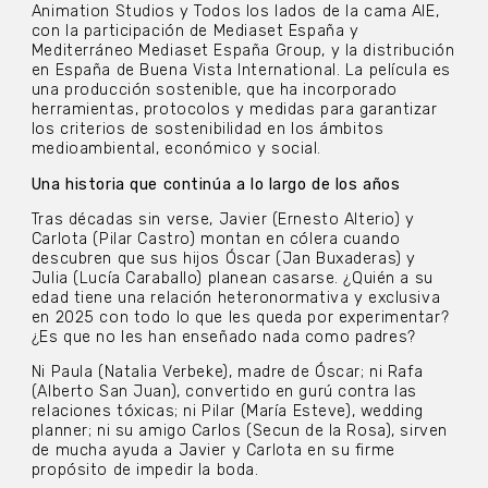
Animation Studios y Todos los lados de la cama AIE,
con la participación de Mediaset España y
Mediterráneo Mediaset España Group, y la distribución
en España de Buena Vista International. La película es
una producción sostenible, que ha incorporado
herramientas, protocolos y medidas para garantizar
los criterios de sostenibilidad en los ámbitos
medioambiental, económico y social.
Una historia que continúa a lo largo de los años
Tras décadas sin verse, Javier (Ernesto Alterio) y
Carlota (Pilar Castro) montan en cólera cuando
descubren que sus hijos Óscar (Jan Buxaderas) y
Julia (Lucía Caraballo) planean casarse. ¿Quién a su
edad tiene una relación heteronormativa y exclusiva
en 2025 con todo lo que les queda por experimentar?
¿Es que no les han enseñado nada como padres?
Ni Paula (Natalia Verbeke), madre de Óscar; ni Rafa
(Alberto San Juan), convertido en gurú contra las
relaciones tóxicas; ni Pilar (María Esteve), wedding
planner; ni su amigo Carlos (Secun de la Rosa), sirven
de mucha ayuda a Javier y Carlota en su firme
propósito de impedir la boda.