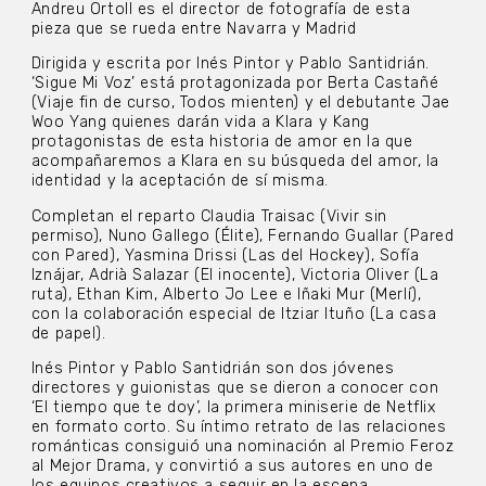
Andreu Ortoll es el director de fotografía de esta
pieza que se rueda entre Navarra y Madrid
Dirigida y escrita por Inés Pintor y Pablo Santidrián.
‘Sigue Mi Voz’ está protagonizada por Berta Castañé
(Viaje fin de curso, Todos mienten) y el debutante Jae
Woo Yang quienes darán vida a Klara y Kang
protagonistas de esta historia de amor en la que
acompañaremos a Klara en su búsqueda del amor, la
identidad y la aceptación de sí misma.
Completan el reparto Claudia Traisac (Vivir sin
permiso), Nuno Gallego (Élite), Fernando Guallar (Pared
con Pared), Yasmina Drissi (Las del Hockey), Sofía
Iznájar, Adrià Salazar (El inocente), Victoria Oliver (La
ruta), Ethan Kim, Alberto Jo Lee e Iñaki Mur (Merlí),
con la colaboración especial de Itziar Ituño (La casa
de papel).
Inés Pintor y Pablo Santidrián son dos jóvenes
directores y guionistas que se dieron a conocer con
‘El tiempo que te doy’, la primera miniserie de Netflix
en formato corto. Su íntimo retrato de las relaciones
románticas consiguió una nominación al Premio Feroz
al Mejor Drama, y convirtió a sus autores en uno de
los equipos creativos a seguir en la escena