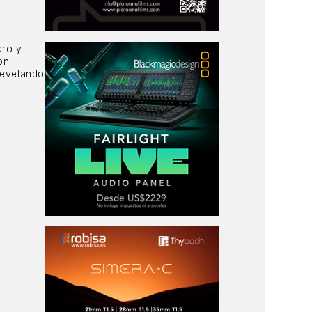
aro y
on
 revelando