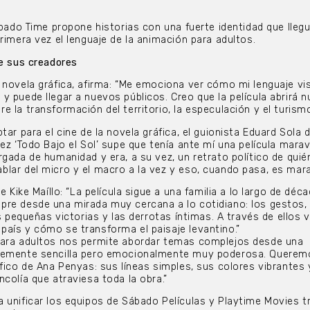
ábado Time propone historias con una fuerte identidad que llegu
rimera vez el lenguaje de la animación para adultos.
de sus creadores
 novela gráfica, afirma: “Me emociona ver cómo mi lenguaje vi
y puede llegar a nuevos públicos. Creo que la película abrirá 
 la transformación del territorio, la especulación y el turismo
tar para el cine de la novela gráfica, el guionista Eduard Sola d
ez ‘Todo Bajo el Sol’ supe que tenía ante mí una película maravi
rgada de humanidad y era, a su vez, un retrato político de qui
lar del micro y el macro a la vez y eso, cuando pasa, es mara
e Kike Maíllo: “La película sigue a una familia a lo largo de déc
re desde una mirada muy cercana a lo cotidiano: los gestos, 
as pequeñas victorias y las derrotas íntimas. A través de ellos
aís y cómo se transforma el paisaje levantino.”
para adultos nos permite abordar temas complejos desde una
ntemente sencilla pero emocionalmente muy poderosa. Querem
áfico de Ana Penyas: sus líneas simples, sus colores vibrantes 
colía que atraviesa toda la obra.”
 unificar los equipos de Sábado Películas y Playtime Movies 