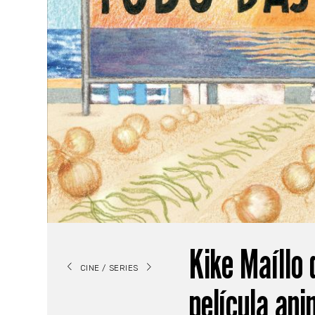
Kike Maíllo d
CINE / SERIES
película ani