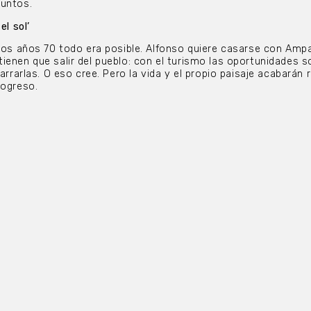
juntos.
el sol’
 los años 70 todo era posible. Alfonso quiere casarse con Amp
ienen que salir del pueblo: con el turismo las oportunidades s
garrarlas. O eso cree. Pero la vida y el propio paisaje acabarán
rogreso.