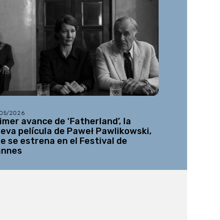
/05/2026
26/05/2026
imer avance de ‘Fatherland’, la
Netflix re
eva película de Paweł Pawlikowski,
desconocida
e se estrena en el Festival de
Gabe Ibáñ
annes