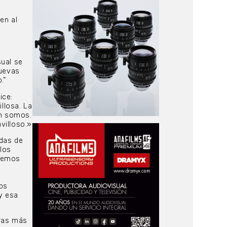
en al
sual se
nuevas
.”
ice:
llosa. La
én somos.
villoso.»
adas de
los
 vemos
os
y esa
tras más