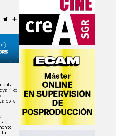
ebook
WhatsApp
Telegram
Compartir
 contará
Goya Kike
ca
La obra
y
tras
emente
sta