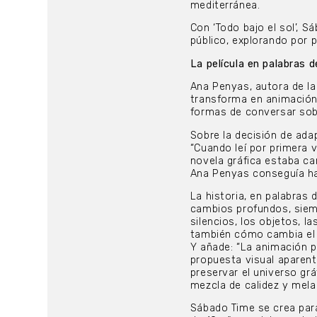
mediterránea.
Con ‘Todo bajo el sol’, S
público, explorando por p
La película en palabras 
Ana Penyas, autora de la
transforma en animación 
formas de conversar sobre
Sobre la decisión de adap
“Cuando leí por primera v
novela gráfica estaba ca
Ana Penyas conseguía hab
La historia, en palabras d
cambios profundos, siemp
silencios, los objetos, l
también cómo cambia el p
Y añade: “La animación 
propuesta visual apare
preservar el universo gr
mezcla de calidez y melan
Sábado Time se crea para