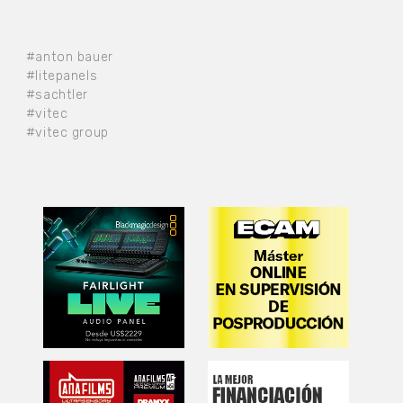
#anton bauer
#litepanels
#sachtler
#vitec
#vitec group