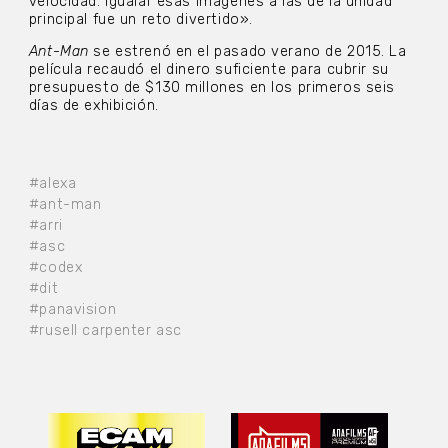
velocidad. Igualar esas imágenes a las de la unidad
principal fue un reto divertido».
Ant-Man
se estrenó en el pasado verano de 2015. La
película recaudó el dinero suficiente para cubrir su
presupuesto de $130 millones en los primeros seis
días de exhibición.
#alexa
#ant-man
#arri
#asc
#codex
#dit
#panavision
#rusell carpenter asc