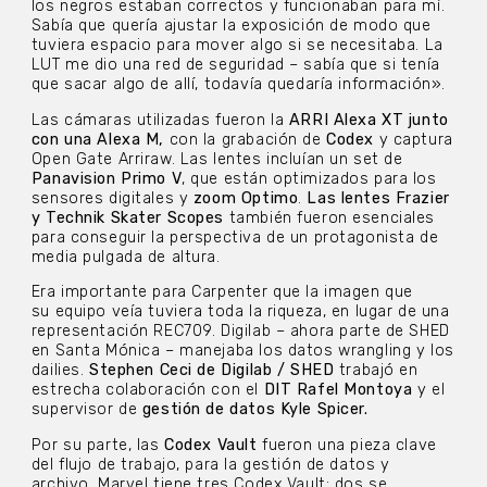
los negros estaban correctos y funcionaban para mí.
Sabía que quería ajustar la exposición de modo que
tuviera espacio para mover algo si se necesitaba. La
LUT me dio una red de seguridad – sabía que si tenía
que sacar algo de allí, todavía quedaría información».
Las cámaras utilizadas fueron la
ARRI Alexa XT junto
con una Alexa M,
con la grabación de
Codex
y captura
Open Gate Arriraw. Las lentes incluían un set de
Panavision Primo V
, que están optimizados para los
sensores digitales y
zoom Optimo
.
Las lentes Frazier
y Technik Skater Scopes
también fueron esenciales
para conseguir la perspectiva de un protagonista de
media pulgada de altura.
Era importante para Carpenter que la imagen que
su equipo veía tuviera toda la riqueza, en lugar de una
representación REC709. Digilab – ahora parte de SHED
en Santa Mónica – manejaba los datos wrangling y los
dailies.
Stephen Ceci de Digilab / SHED
trabajó en
estrecha colaboración con el
DIT Rafel Montoya
y el
supervisor de
gestión de datos Kyle Spicer.
Por su parte, las
Codex Vault
fueron una pieza clave
del flujo de trabajo, para la gestión de datos y
archivo. Marvel tiene tres Codex Vault; dos se