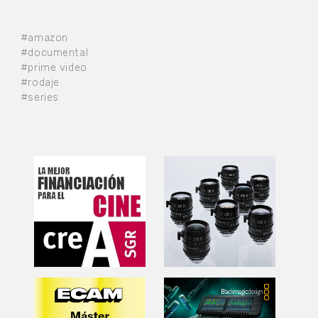
#amazon
#documental
#prime video
#rodaje
#series