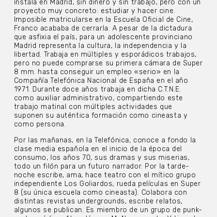
instala en Madrid, sin dinero y sin trabajo, pero con un
proyecto muy concreto: estudiar y hacer cine.
Imposible matricularse en la Escuela Oficial de Cine,
Franco acababa de cerrarla. A pesar de la dictadura
que asfixia el país, para un adolescente provinciano
Madrid representa la cultura, la independencia y la
libertad. Trabaja en múltiples y esporádicos trabajos,
pero no puede comprarse su primera cámara de Super
8 mm. hasta conseguir un empleo «serio» en la
Compañía Telefónica Nacional de España en el año
1971. Durante doce años trabaja en dicha C.T.N.E.
como auxiliar administrativo, compartiendo este
trabajo matinal con múltiples actividades que
suponen su auténtica formación como cineasta y
como persona.
Por las mañanas, en la Telefónica, conoce a fondo la
clase media española en el inicio de la época del
consumo, los años 70, sus dramas y sus miserias,
todo un filón para un futuro narrador. Por la tarde-
noche escribe, ama, hace teatro con el mítico grupo
independiente Los Goliardos, rueda películas en Super
8 (su única escuela como cineasta). Colabora con
distintas revistas undergrounds, escribe relatos,
algunos se publican. Es miembro de un grupo de punk-