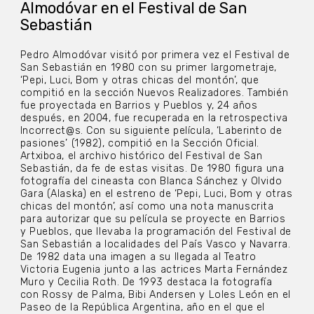
Almodóvar en el Festival de San
Sebastián
Pedro Almodóvar visitó por primera vez el Festival de
San Sebastián en 1980 con su primer largometraje,
‘Pepi, Luci, Bom y otras chicas del montón’, que
compitió en la sección Nuevos Realizadores. También
fue proyectada en Barrios y Pueblos y, 24 años
después, en 2004, fue recuperada en la retrospectiva
Incorrect@s. Con su siguiente película, ‘Laberinto de
pasiones’ (1982), compitió en la Sección Oficial.
Artxiboa, el archivo histórico del Festival de San
Sebastián, da fe de estas visitas. De 1980 figura una
fotografía del cineasta con Blanca Sánchez y Olvido
Gara (Alaska) en el estreno de ‘Pepi, Luci, Bom y otras
chicas del montón’, así como una nota manuscrita
para autorizar que su película se proyecte en Barrios
y Pueblos, que llevaba la programación del Festival de
San Sebastián a localidades del País Vasco y Navarra.
De 1982 data una imagen a su llegada al Teatro
Victoria Eugenia junto a las actrices Marta Fernández
Muro y Cecilia Roth. De 1993 destaca la fotografía
con Rossy de Palma, Bibi Andersen y Loles León en el
Paseo de la República Argentina, año en el que el