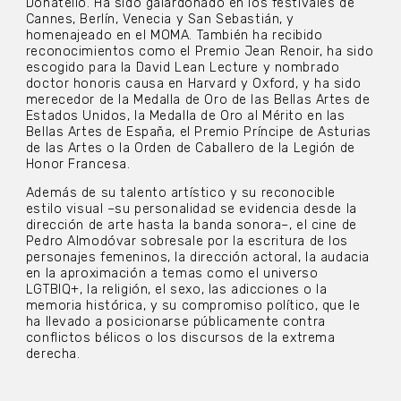
Donatello. Ha sido galardonado en los festivales de
Cannes, Berlín, Venecia y San Sebastián, y
homenajeado en el MOMA. También ha recibido
reconocimientos como el Premio Jean Renoir, ha sido
escogido para la David Lean Lecture y nombrado
doctor honoris causa en Harvard y Oxford, y ha sido
merecedor de la Medalla de Oro de las Bellas Artes de
Estados Unidos, la Medalla de Oro al Mérito en las
Bellas Artes de España, el Premio Príncipe de Asturias
de las Artes o la Orden de Caballero de la Legión de
Honor Francesa.
Además de su talento artístico y su reconocible
estilo visual –su personalidad se evidencia desde la
dirección de arte hasta la banda sonora–, el cine de
Pedro Almodóvar sobresale por la escritura de los
personajes femeninos, la dirección actoral, la audacia
en la aproximación a temas como el universo
LGTBIQ+, la religión, el sexo, las adicciones o la
memoria histórica, y su compromiso político, que le
ha llevado a posicionarse públicamente contra
conflictos bélicos o los discursos de la extrema
derecha.