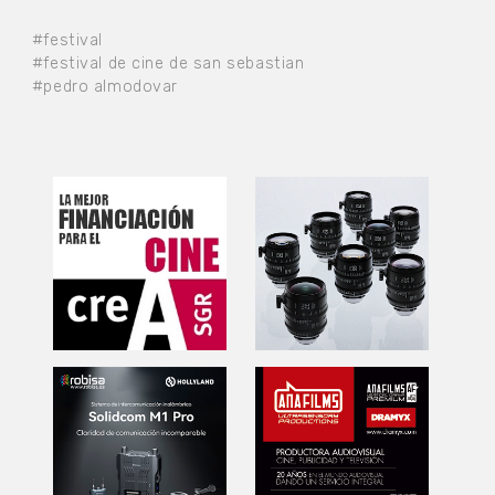
#festival
#festival de cine de san sebastian
#pedro almodovar