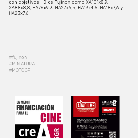
con objetivos HD de Fujinon como XA101x8.9,
XA88x8,8, HA76x9,3, HA27x6,5, HA13x4,5, HA18x7,6 y
HA23x7,6.
#fujinon
#MINIATURA
#MOTOGP