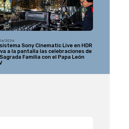
/06/2026
08/05/2026
 sistema Sony Cinematic Live en HDR
Netflix añ
eva a la pantalla las celebraciones de
12K a su l
 Sagrada Familia con el Papa León
V