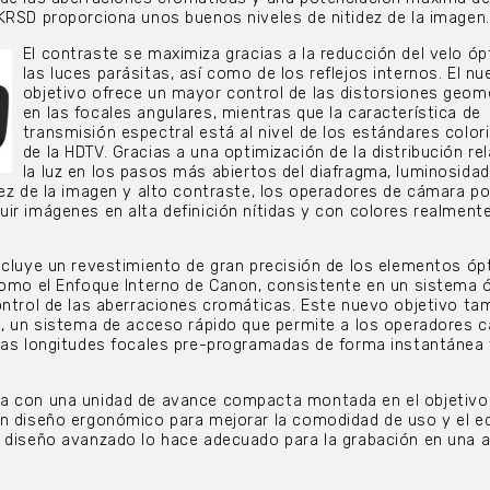
KRSD proporciona unos buenos niveles de nitidez de la imagen.
El contraste se maximiza gracias a la reducción del velo óp
las luces parásitas, así como de los reflejos internos. El n
objetivo ofrece un mayor control de las distorsiones geom
en las focales angulares, mientras que la característica de
transmisión espectral está al nivel de los estándares color
de la HDTV. Gracias a una optimización de la distribución rel
la luz en los pasos más abiertos del diafragma, luminosidad
dez de la imagen y alto contraste, los operadores de cámara p
ir imágenes en alta definición nítidas y con colores realmente
ncluye un revestimiento de gran precisión de los elementos óp
como el Enfoque Interno de
Canon, consistente en un sistema 
ontrol de las aberraciones cromáticas. Este nuevo objetivo ta
t, un sistema de acceso rápido que permite a los operadores 
las longitudes focales pre-programadas de forma instantánea 
a con una unidad de avance compacta montada en el objetivo
n diseño ergonómico para mejorar la comodidad de uso y el equ
 diseño avanzado lo hace adecuado para la grabación en una 