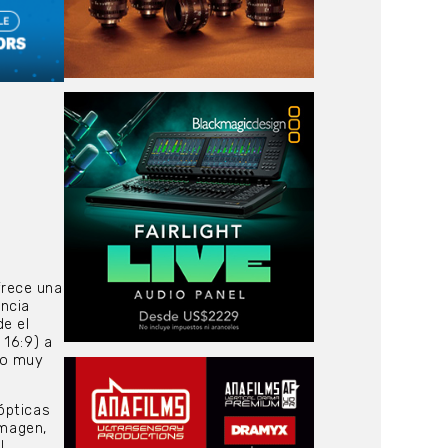
frece una
ncia
e el
 16:9) a
vo muy
ópticas
imagen,
l