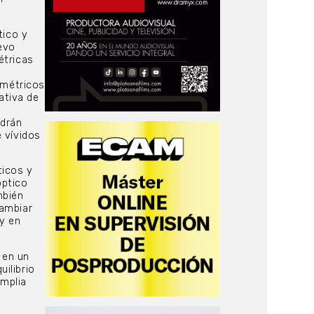
tico y
uevo
étricas
imétricos
ativa de
odrán
 vívidos
ticos y
óptico
mbién
cambiar
y en
 en un
ilibrio
amplia