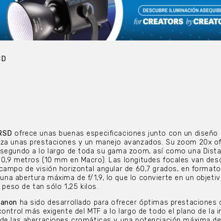
HD
KRSD
ofrece unas buenas especificaciones junto con un diseño
iza unas prestaciones y un manejo avanzados. Su zoom 20x o
 segundo a lo largo de toda su gama zoom, así como una Dista
0,9 metros (10 mm en Macro). Las longitudes focales van desd
campo de visión horizontal angular de 60,7 grados, en formato
a abertura máxima de f/1,9, lo que lo convierte en un objeti
 peso de tan sólo 1,25 kilos.
anon
ha sido desarrollado para ofrecer óptimas prestaciones 
control más exigente del MTF a lo largo de todo el plano de la 
 de las aberraciones cromáticas y una potenciación máxima de