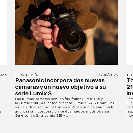
2026
14/05/2025
TECNOLOGÍA
TE
l
Panasonic incorpora dos nuevas
Th
cámaras y un nuevo objetivo a su
21
serie Lumix S
in
Las nuevas cámaras son las full frame Lumix S1II y
Est
la Lumix S1IIE, así como el zoom Lumix S 24-60mm F2.8
El 
y una actualización de firmware Panasonic ha anunciado
car
a
anuncia la incorporación de dos nuevos modelos a su
res
Serie Lumix S: la Lumix S1II y...
mod