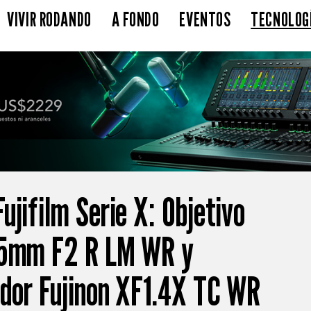
VIVIR RODANDO
A FONDO
EVENTOS
TECNOLOG
jifilm Serie X: Objetivo
35mm F2 R LM WR y
idor Fujinon XF1.4X TC WR