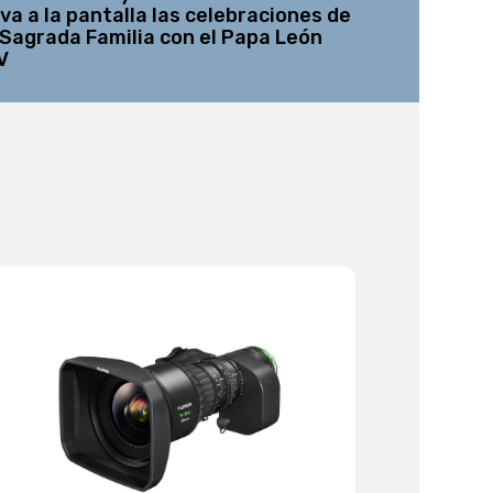
eva a la pantalla las celebraciones de
12K a su l
 Sagrada Familia con el Papa León
V