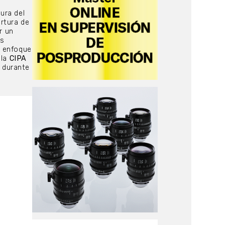
ura del
rtura de
r un
os
n enfoque
 la
CIPA
 durante