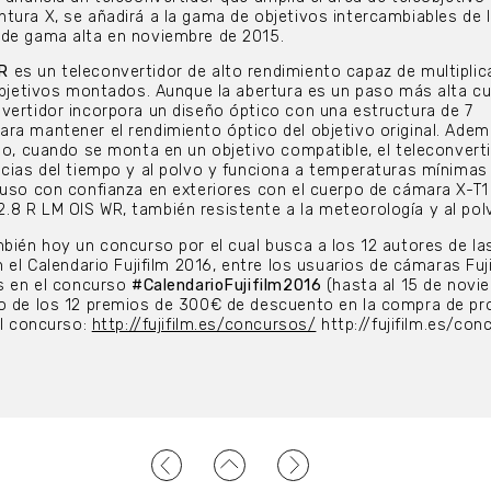
tura X, se añadirá a la gama de objetivos intercambiables de l
 de gama alta en noviembre de 2015.
R
es un teleconvertidor de alto rendimiento capaz de multiplica
 objetivos montados. Aunque la abertura es un paso más alta c
vertidor incorpora un diseño óptico con una estructura de 7
ra mantener el rendimiento óptico del objetivo original. Adem
ado, cuando se monta en un objetivo compatible, el teleconvert
ncias del tiempo y al polvo y funciona a temperaturas mínimas
 uso con confianza en exteriores con el cuerpo de cámara X-T1 
8 R LM OIS WR, también resistente a la meteorología y al pol
mbién hoy un concurso por el cual busca a los 12 autores de la
n el Calendario Fujifilm 2016, entre los usuarios de cámaras Fuj
es en el concurso
#CalendarioFujifilm2016
(hasta al 15 de novi
no de los 12 premios de 300€ de descuento en la compra de p
el concurso:
http://fujifilm.es/concursos/
http://fujifilm.es/co