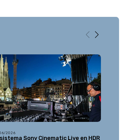
/06/2026
08/05/2026
 sistema Sony Cinematic Live en HDR
Netflix añ