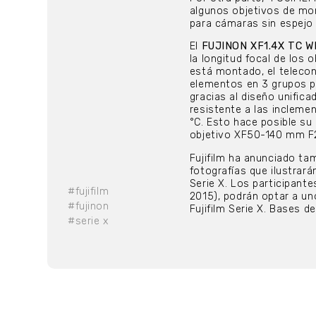
algunos objetivos de mon
para cámaras sin espejo
El
FUJINON XF1.4X TC W
la longitud focal de los
está montado, el telecon
elementos en 3 grupos pa
gracias al diseño unific
resistente a las incleme
°C. Esto hace posible su
objetivo XF50-140 mm F2.
Fujifilm ha anunciado ta
fotografías que ilustrará
Serie X. Los participant
#fujifilm
2015), podrán optar a u
#fujinon
Fujifilm Serie X. Bases d
#serie x