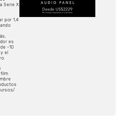
a Serie X
r por 1,4
uando
ás,
idor es
 de -10
y el
vo.
s
ifilm
embre
roductos
ncursos/