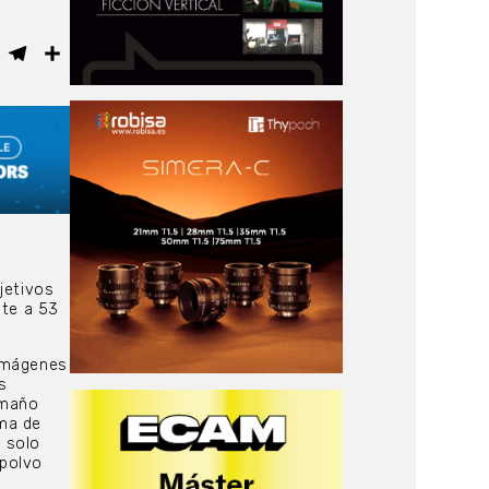
ebook
WhatsApp
Telegram
Compartir
jetivos
nte a 53
 imágenes
s
amaño
ema de
 solo
 polvo