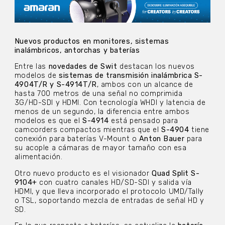
Nuevos productos en monitores, sistemas
inalámbricos, antorchas y baterías
Entre las
novedades de Swit
destacan los nuevos
modelos de
sistemas de transmisión inalámbrica S-
4904T/R y S-4914T/R
, ambos con un alcance de
hasta 700 metros de una señal no comprimida
3G/HD-SDI y HDMI. Con tecnología WHDI y latencia de
menos de un segundo, la diferencia entre ambos
modelos es que el
S-4914
está pensado para
camcorders compactos mientras que el
S-4904
tiene
conexión para baterías V-Mount o
Anton Bauer
para
su acople a cámaras de mayor tamaño con esa
alimentación.
Otro nuevo producto es el visionador
Quad Split S-
9104+
con cuatro canales HD/SD-SDI y salida vía
HDMI, y que lleva incorporado el protocolo UMD/Tally
o TSL, soportando mezcla de entradas de señal HD y
SD.