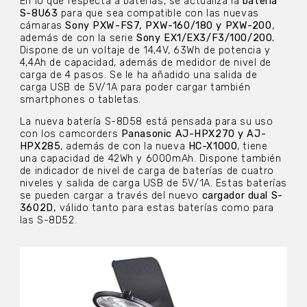
En lo que respecta a baterías, se actualiza la
batería
S-8U63
para que sea compatible con las nuevas
cámaras
Sony PXW-FS7, PXW-160/180 y PXW-200
,
además de con la serie
Sony EX1/EX3/F3/100/200.
Dispone de un voltaje de 14,4V, 63Wh de potencia y
4,4Ah de capacidad, además de medidor de nivel de
carga de 4 pasos. Se le ha añadido una salida de
carga USB de 5V/1A para poder cargar también
smartphones o tabletas.
La nueva batería S-8D58 está pensada para su uso
con los camcorders
Panasonic AJ-HPX270 y AJ-
HPX285
, además de con la nueva
HC-X1000
, tiene
una capacidad de 42Wh y 6000mAh. Dispone también
de indicador de nivel de carga de baterías de cuatro
niveles y salida de carga USB de 5V/1A. Estas baterías
se pueden cargar a través del nuevo
cargador dual S-
3602D,
válido tanto para estas baterías como para
las S-8D52.