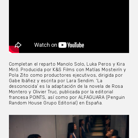
Completan el reparto Manolo Solo, Luka Peros y Kira
Miró. Producida por K&S Films con Matías Mosteirín y
Pola Zito como productores ejecutivos, dirigida por
Gabe Ibáñez y escrita por Lara Sendim. ‘La
desconocida’ es la adaptación de la novela de Rosa
Montero y Olivier Truc, publicada por la editorial
francesa POINTS, así como por ALFAGUARA (Penguin
Random House Grupo Editorial) en España.