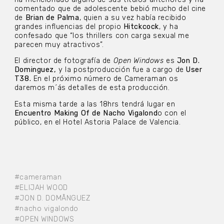
comentado que de adolescente bebió mucho del cine
de
Brian de Palma
, quien a su vez había recibido
grandes influencias del propio
Hitckcock
, y ha
confesado que “los thrillers con carga sexual me
parecen muy atractivos”.
El director de fotografía de
Open Windows
es
Jon D.
Dominguez,
y la postproducción fue a cargo de
User
T38.
En el próximo número de Cameraman os
daremos m´ás detalles de esta producción.
Esta misma tarde a las 18hrs tendrá lugar en
Encuentro Making Of de Nacho Vigalond
o con el
público, en el Hotel Astoria Palace de Valencia.
#cameraman
#ELIJAH WOOD
#JON D. DOMÃ­NGUEZ
#nacho vigalondo
#OPEN WINDOWS