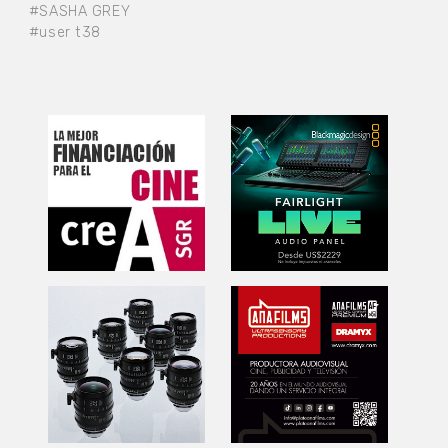
#SASHA GREY
#user t38