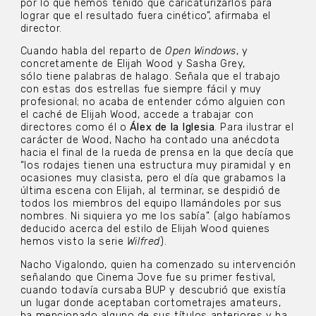
por lo que hemos tenido que caricaturizarlos para
lograr que el resultado fuera cinético”, afirmaba el
director.
Cuando habla del reparto de
Open Windows
, y
concretamente de Elijah Wood y Sasha Grey,
sólo
tiene palabras de halago. Señala que el trabajo
con estas dos estrellas fue siempre fácil y muy
profesional; no acaba de entender cómo alguien con
el caché de Elijah Wood, accede a trabajar con
directores como él o
Álex de la Iglesia
. Para ilustrar el
carácter de Wood, Nacho ha contado una anécdota
hacia el final de la rueda de prensa en la que decía que
“los rodajes tienen una estructura muy piramidal y en
ocasiones muy clasista, pero el día que grabamos la
última escena con Elijah, al terminar, se despidió de
todos los miembros del equipo llamándoles por sus
nombres. Ni siquiera yo me los sabía”. (algo habíamos
deducido acerca del estilo de Elijah Wood quienes
hemos visto la serie
Wilfred
).
Nacho Vigalondo, quien ha comenzado su intervención
señalando que Cinema Jove fue su primer
festival,
cuando todavía cursaba BUP y descubrió que existía
un lugar donde aceptaban cortometrajes amateurs,
ha mencionado alguno de sus títulos anteriores y ha