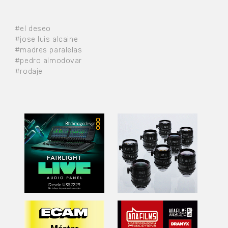
#el deseo
#jose luis alcaine
#madres paralelas
#pedro almodovar
#rodaje