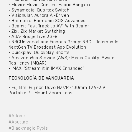
• Eluvio: Eluvio Content Fabric Bangkok
• Synamedia: Quortex Switch
• Visionular: Aurora AI-Driven
• Harmonic: Harmonic XOS Advanced
• Beamr: Fast Track to AV1 With Beamr
• Zixi: Zixi Market Switching
• AJA: Bridge Live 3G-8
• NBCUniversal and Fincons Group: NBC – Telemundo
NextGen TV Broadcast App Evolution
• Quickplay: Quickplay Shorts
• Amazon Web Service (AWS): Media Quality-Aware
Resiliency (MQAR)
• IMAX: ‘Stream it in IMAX Enhanced’
TECNOLOGÍA DE VANGUARDIA
• Fujifilm: Fujinon Duvo HZK14-100mm T2.9-3.9
Portable PL Mount Zoom Lens
#Adobe
#Aputure
#Blackmagic Pyxis