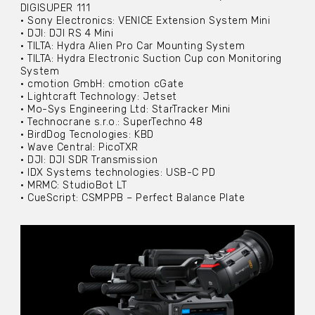
DIGISUPER 111
• Sony Electronics: VENICE Extension System Mini
• DJI: DJI RS 4 Mini
• TILTA: Hydra Alien Pro Car Mounting System
• TILTA: Hydra Electronic Suction Cup con Monitoring
System
• cmotion GmbH: cmotion cGate
• Lightcraft Technology: Jetset
• Mo-Sys Engineering Ltd: StarTracker Mini
• Technocrane s.r.o.: SuperTechno 48
• BirdDog Tecnologies: KBD
• Wave Central: PicoTXR
• DJI: DJI SDR Transmission
• IDX Systems technologies: USB-C PD
• MRMC: StudioBot LT
• CueScript: CSMPPB – Perfect Balance Plate