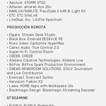
• Aputure: STORM XT52
• Amaran: amaran Ace 25c
• NANLUX/NANLITE: PavoTube II 6XR 8-Light Kit
• ETC: ETC SiteLink
• LiteGear, Inc.: LiteTile Spectrum
PRODUCCIÓN REMOTA
• Elgato: Stream Deck Studio
• Black Box: Emerald DESKVUE PE
• Ross Video: Carbonite HyperMax
• Calrec Audio: True Control 2.0
• Super Hi-Fi: Control Room
• CREE8: CREE8
• Ateliere Creative Technologies: Ateliere Live
• BitFire: BitFire Spark Production Environment
• SNEWS NEWSROOM SOLUTIONS: SOUV Journalism
and Live Contribution
• Evercast: Evercast Suites
• Haivision: Falkon X2
• Lawo: HOME Apps with Workspace UIs
• Blackmagic Design: Blackmagic Streaming Decoder
STREAMING
• PubNub: PubNub Illuminate