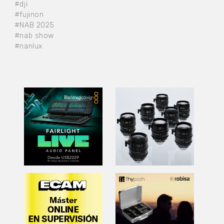
#dji
#fujinon
#NAB 2025
#nab show
#nanlux